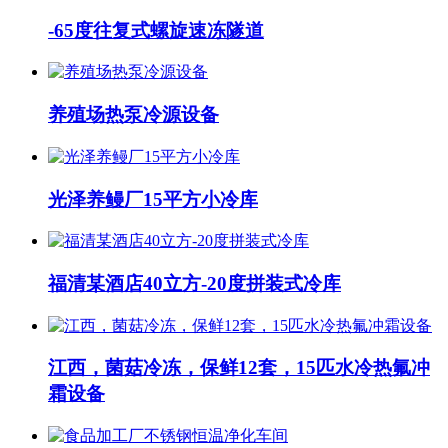
-65度往复式螺旋速冻隧道
养殖场热泵冷源设备
光泽养鳗厂15平方小冷库
福清某酒店40立方-20度拼装式冷库
江西，菌菇冷冻，保鲜12套，15匹水冷热氟冲
霜设备