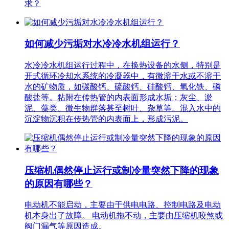
求？
如何减少污垢对水冷冷水机组运行？
水冷冷水机组运行过程中，在换热设备的水侧，特别是
开式循环冷却水系统的冷凝器中，有微溶于水或不溶于
水的矿物质，如碳酸钙、硫酸钙、硅酸钙、氧化铁、磷
酸盐等。粘附在传热管的内表面形成水垢；灰尘、淤
泥、藻类、微生物群落甚至树叶、杂草等。混入水中的
沉淀物沉积在传热管的内表面上，形成污泥。
压缩机偶然停止运行或制冷量突然下降的现象
的原因有哪些？
电动机不能启动，主要由于供电电路、控制电路及电动
机本身出了故障。 电动机拖不动，主要由压缩机咬煞或
阀门漏气等原因造成。