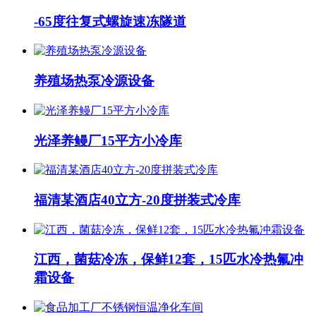
-65度往复式螺旋速冻隧道
养殖场热泵冷源设备
光泽养鳗厂15平方小冷库
福清某酒店40立方-20度拼装式冷库
江西，菌菇冷冻，保鲜12套，15匹水冷热氟冲
霜设备