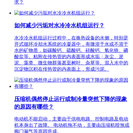
求？
如何减少污垢对水冷冷水机组运行？
水冷冷水机组运行过程中，在换热设备的水侧，特别是
开式循环冷却水系统的冷凝器中，有微溶于水或不溶于
水的矿物质，如碳酸钙、硫酸钙、硅酸钙、氧化铁、磷
酸盐等。粘附在传热管的内表面形成水垢；灰尘、淤
泥、藻类、微生物群落甚至树叶、杂草等。混入水中的
沉淀物沉积在传热管的内表面上，形成污泥。
压缩机偶然停止运行或制冷量突然下降的现象
的原因有哪些？
电动机不能启动，主要由于供电电路、控制电路及电动
机本身出了故障。 电动机拖不动，主要由压缩机咬煞或
阀门漏气等原因造成。