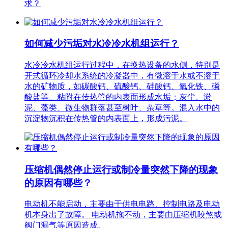
求？
如何减少污垢对水冷冷水机组运行？
水冷冷水机组运行过程中，在换热设备的水侧，特别是
开式循环冷却水系统的冷凝器中，有微溶于水或不溶于
水的矿物质，如碳酸钙、硫酸钙、硅酸钙、氧化铁、磷
酸盐等。粘附在传热管的内表面形成水垢；灰尘、淤
泥、藻类、微生物群落甚至树叶、杂草等。混入水中的
沉淀物沉积在传热管的内表面上，形成污泥。
压缩机偶然停止运行或制冷量突然下降的现象
的原因有哪些？
电动机不能启动，主要由于供电电路、控制电路及电动
机本身出了故障。 电动机拖不动，主要由压缩机咬煞或
阀门漏气等原因造成。