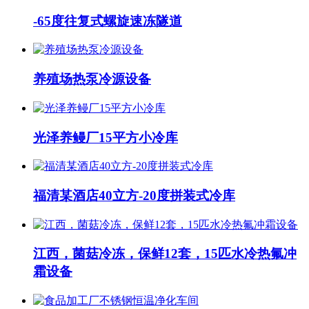
-65度往复式螺旋速冻隧道
养殖场热泵冷源设备
光泽养鳗厂15平方小冷库
福清某酒店40立方-20度拼装式冷库
江西，菌菇冷冻，保鲜12套，15匹水冷热氟冲
霜设备